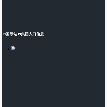
J9国际站J9集团入口信息