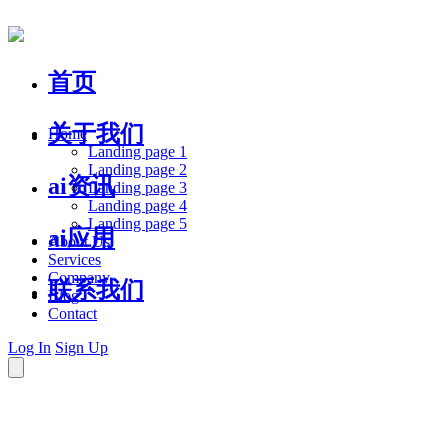
首页
关于我们
Home
Landing page 1
Landing page 2
ai资讯
Landing page 3
Landing page 4
Landing page 5
ai应用
About Us
Services
Company
联系我们
Blog
Contact
Log In
Sign Up
助力中微小企业健康成长