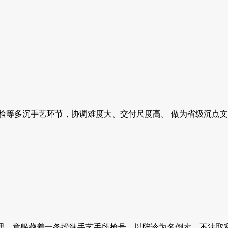
等多沉手艺环节，协调难度大、交付尺度高。 做为省级沉点文保
。竟躲藏着一条操纵手艺手段抢号、以陪诊为名倒卖、不法取利数