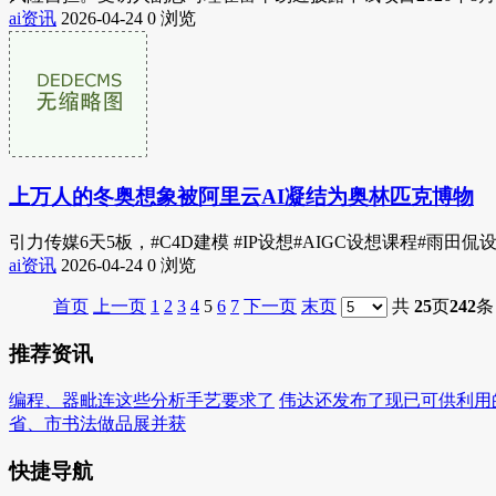
ai资讯
2026-04-24
0 浏览
上万人的冬奥想象被阿里云AI凝结为奥林匹克博物
引力传媒6天5板，#C4D建模 #IP设想#AIGC设想课程#雨
ai资讯
2026-04-24
0 浏览
首页
上一页
1
2
3
4
5
6
7
下一页
末页
共
25
页
242
条
推荐资讯
编程、器毗连这些分析手艺要求了
伟达还发布了现已可供利用
省、市书法做品展并获
快捷导航