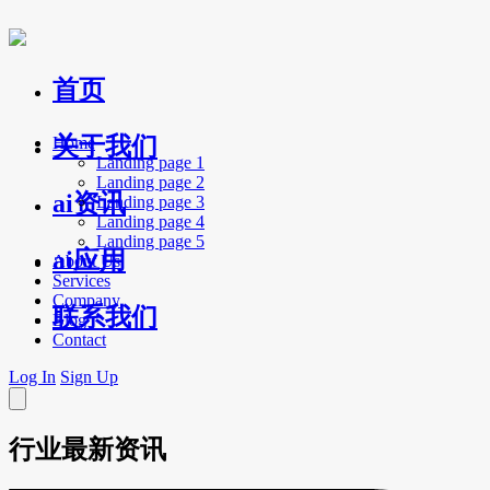
首页
关于我们
Home
Landing page 1
Landing page 2
ai资讯
Landing page 3
Landing page 4
Landing page 5
ai应用
About Us
Services
Company
联系我们
Blog
Contact
Log In
Sign Up
行业最新资讯