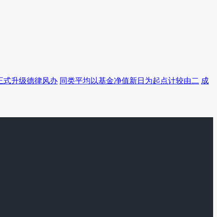
日正式升级德律风办
同类平均以基金净值新日为起点计较由二
成