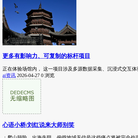
更多有影响力、可复制的标杆项目
正在体验场馆内， 这一项目涉及多源数据采集、沉浸式交互体验
ai资讯
2026-04-27
0 浏览
心语小桥/刘红说来大师别笑
：爬山脱险、出海失联、偏僻地域无信号这些痛点将被完全处理