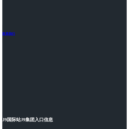
联系我们
J9国际站J9集团入口信息