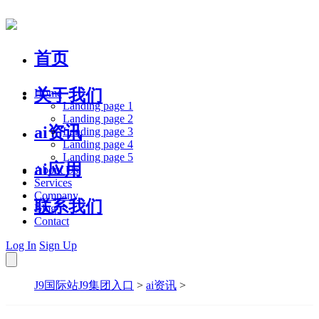
首页
关于我们
Home
Landing page 1
Landing page 2
ai资讯
Landing page 3
Landing page 4
Landing page 5
ai应用
About Us
Services
Company
联系我们
Blog
Contact
Log In
Sign Up
J9国际站J9集团入口
>
ai资讯
>