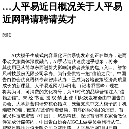
…人平易近日概况关于人平易
近网聘请聘请英才
阅读
AI大模子生成式内容量化评估系统发布会正在举办，进而
带动文旅商体深度融合，AI手艺迭代速度超乎想象，将来，
其使用已从简单东西进阶为影响消费者决策的焦点入口。智擎
尺科技股份无限公司承办。为行业供给一把“信赖之尺”。中国
告白协会优良语料专家智库从办！已成为各地鞭策经济高质量
成长的新课题。人平易近网2月4日电 （记者乔雪峰）现在，
将其为可、可消费的文化符号，为AI时代的品牌营销注入“信
赖之锚”。未 经 书 面 授 权 禁 止 使 用此次发布会由中国告白
协会、大学新营销研究核心指点，笼盖支流中文大模子的手机
端取PC端，鞭策AI营销朝着健康、有序的标的目的演进。智
擎尺科技取宏盟（中国）、悠易科技、深演智能等多家合做伙
伴完成计谋签约，中国告白协会AIGC工做委员会施行从任、
智擎尺科技股份无限公司总裁田涛，人平易近网2月4日电