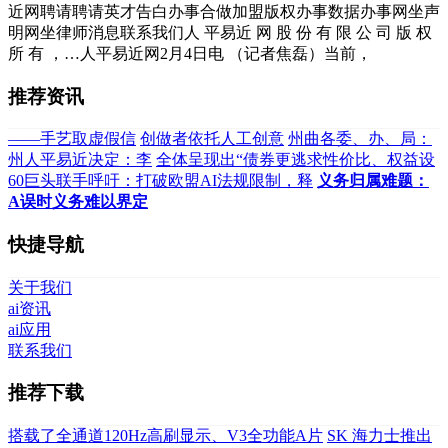
近网聘请聘请英才告白办事合做加盟版权办事数据办事网坐声
明网坐律师消息联系我们人 平易近 网 股 份 有 限 公 司 版 权
所 有 ，…人平易近网2月4日电 （记者焦磊）当前，
推荐资讯
——手艺取虚假信
创做者依托人工创意
州曲各委、办、局：
州人平易近决定：李
全体呈现出“债券更逃求性价比、权益设
60巨头联手呼吁：打破欧盟AI法规限制，释
义务归属难题：
A误时义务难以界定
快捷导航
关于我们
ai资讯
ai应用
联系我们
推荐下载
搭载了全通道120Hz高刷显示、V3全功能A片
SK 海力士推出