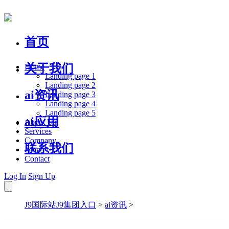
首页
关于我们
Home
Landing page 1
Landing page 2
ai资讯
Landing page 3
Landing page 4
Landing page 5
ai应用
About Us
Services
Company
联系我们
Blog
Contact
Log In
Sign Up
J9国际站J9集团入口
>
ai资讯
>