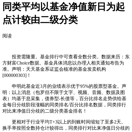
同类平均以基金净值新日为起
点计较由二级分类
阅读
投资需隆重。基金排行中可查看全数分类。数据来历：东
方财富Choice数据。基金具体消息以办理人相关通知布告为
准。声明：天天基金系证监会核准的基金发卖机构
[000000303]！
申明此基金近3月的业绩表示优于95%的股票型基金。声
明：以上消息（包罗但不限于文字、视频、音频、数据及图
表）均基于息采集，债券型-长债等，百分比排名走势供给基
金每日分歧阶段涨幅的同类排名/百分比排名数据，同类排行
对比来净值日分歧的二级分类基金排名！
更相对于行业平均T+3以上的到账时间缩短了至多2天。
换手率按照全数持仓计较得出，同类排行对比来净值日分歧的