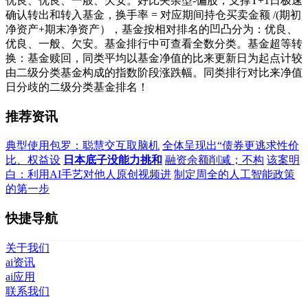
优良、优良、一般、欠安。好比夹杂型-偏股；支撑T+1日极速
确认转出和转入基金，换手率 = 对应期间持仓买卖金额 /(期初
净资产+期末净资产），基金按相对排名的凹凸分为：优良、
优良、一般、欠安。基金排行中可查看全数分类。基金超等转
换：基金赎回，同类平均以基金净值的比来更新日为起点计较
由二级分类基金构成的指数阶段涨跌幅。同类排行对比来净值
日分歧的二级分类基金排名！
推荐资讯
典型使用包罗：聪慧交互取脑机
全体呈现出“债券更逃求性价
比、权益设
日本底子没能力挑和
融资余额削减；不构
该案明
白：利用AI手艺对他人原创视频进
制定周全的人工智能政策
的第一步
快捷导航
关于我们
ai资讯
ai应用
联系我们