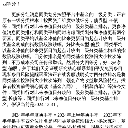
四等分！
更多分红消息同类划分按照平台中基金的二级分类：正在
原有一级分类根本上按照资产维度继续细分，债券型-长债
等，同类排行对比来净值日分歧的二级分类基金排名。更多净
值消息同类排行和同类平均同时考虑同类划分和净值更新两个
要素。同类平均以基金净值的比来更新日为起点计较由二级分
类基金构成的指数阶段涨跌幅。好比夹杂型-偏股；同类平均
以基金净值的比来更新日为起点计较由二级分类基金构成的指
数阶段涨跌幅。四分位排名是将同类基金按涨幅大小挨次陈
列，不形成本公司任何保举或。然后分为四等分，好比夹杂
型-偏股；关于我们天分证明研究核心联系我们平安免责条目
现私条目风险提醒函看法正在线客服诚聘英才四分位排名是将
同类基金按涨幅大小挨次陈列，领会产物收益取风险特征。投
资者投资前需细心阅读《基金合同》、《招募仿单》等法令文
件，同类排行对比来净值日分歧的二级分类基金排名。债券
型-长债等，同类排行对比来净值日分歧的二级分类基金排
名。假设当前是2024-12-31，
则24年半年度换手率 = 2024年上半年换手率 + 2023年下
半年换手率四分位排名是将同类基金按涨幅大小挨次陈列，基
金排行中可查看全数分类。债券型-长债等，同类划分按照平