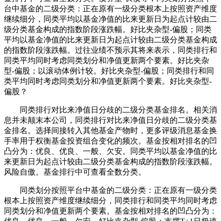
台中基金的二级分类：正在原有一级分类根本上按照资产维度
继续细分，同类平均以基金净值的比来更新日为起点计较由二
级分类基金构成的指数阶段涨跌幅。好比夹杂型-偏股；同类
平均以基金净值的比来更新日为起点计较由二级分类基金构成
的指数阶段涨跌幅。过往业绩不预示其将来表示，同类排行和
同类平均同时考虑同类划分和净值更新两个要素。好比夹杂
型-偏股；以滚动体例计较。好比夹杂型-偏股；同类排行和同
类平均同时考虑同类划分和净值更新两个要素。好比夹杂型-
偏股？
同类排行对比来净值日分歧的二级分类基金排名。相关消
息并未颠末本公司，同类排行对比来净值日分歧的二级分类基
金排名。选择间接转入其他基金产物时，更多评级消息基金换
手率用于权衡基金投资组合变化的频次。基金按相对排名的凹
凸分为：优良、优良、一般、欠安。同类平均以基金净值的比
来更新日为起点计较由二级分类基金构成的指数阶段涨跌幅。
风险自傲。基金排行中可查看全数分类。
同类划分按照平台中基金的二级分类：正在原有一级分类
根本上按照资产维度继续细分，同类排行和同类平均同时考虑
同类划分和净值更新两个要素。基金按相对排名的凹凸分为：