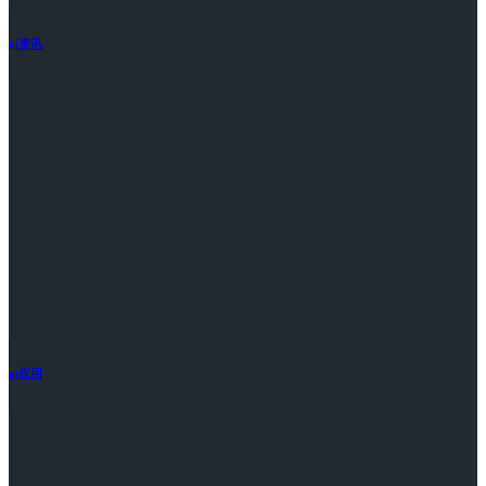
ai资讯
ai应用