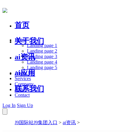
首页
关于我们
Home
Landing page 1
Landing page 2
ai资讯
Landing page 3
Landing page 4
Landing page 5
ai应用
About Us
Services
Company
联系我们
Blog
Contact
Log In
Sign Up
J9国际站J9集团入口
>
ai资讯
>