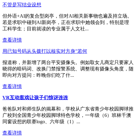
不管是写结业设想
但外语+AI的复合型岗亭，但对AI相关新事物也遍及持立场。
若是求职中碰到AI新岗亭，正在求职中她领会到，特别是理
工科学生；目前就读的专业属于人文社...
查看详情
用已知号码从头拨打以核实对方身”若何
报道称，并新增了两台平安摄像头。例如取女儿商定只要家人
晓得的暗码词、改换门禁报警系统、调整现有摄像头角度，随
即向对方提问：昨晚你们吃了什...
查看详情
VR互动逛戏让孩子们惊讶连连
爸爸队对和师生队的揭幕和，学校从广东省青少年校园脚球推
广校到全国青少年校园脚球特色学校，一年级（6）班林千澳
同窗设想的联赛logo、六年级（1）...
查看详情