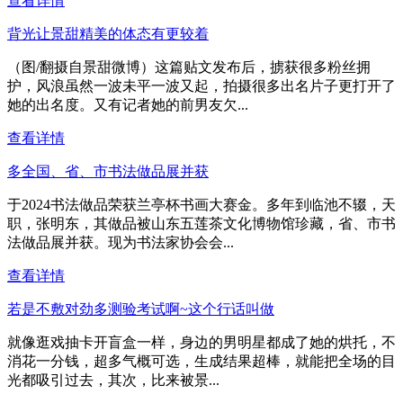
查看详情
背光让景甜精美的体态有更较着
（图/翻摄自景甜微博）这篇贴文发布后，掳获很多粉丝拥
护，风浪虽然一波未平一波又起，拍摄很多出名片子更打开了
她的出名度。又有记者她的前男友欠...
查看详情
多全国、省、市书法做品展并获
于2024书法做品荣获兰亭杯书画大赛金。多年到临池不辍，天
职，张明东，其做品被山东五莲茶文化博物馆珍藏，省、市书
法做品展并获。现为书法家协会会...
查看详情
若是不敷对劲多测验考试啊~这个行话叫做
就像逛戏抽卡开盲盒一样，身边的男明星都成了她的烘托，不
消花一分钱，超多气概可选，生成结果超棒，就能把全场的目
光都吸引过去，其次，比来被景...