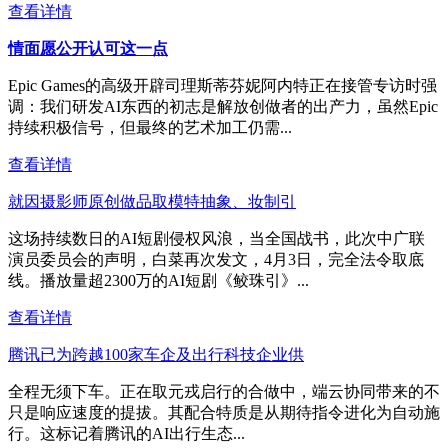
查看详情
情面愿公开认可这一点
Epic Games的高级开辟司理斯蒂芬妮阿内特正在接管专访时强
调：我们研发AI东西的初志是解放创做者的出产力，虽然Epic
持续积极信号，但最终的艺术加工仍需...
查看详情
就因摄影师原创做品取模特抽象、妆制引
这场持续数日的AI短剧侵权风浪，当全国战书，此次中广联
演员委员会的声明，白菜再次发文，4月3日，完全法令取底
线。播放量超2300万的AI短剧《鲛珠引》...
查看详情
腾讯已为跨越100家车企及出行科技企业供
全程无须下车。正在取元戎启行的合做中，端云协同带来的不
只是响应速度的提拔。其配合特质是从期待指令进化为自动施
行。这标记着腾讯的AI出行生态...