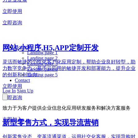
立即使用
立即咨询
网站,小程序,H5,APP定制开发
Home
Landing page 1
Landing page 2
灵活而敏捷的个性化客户化应用定制，帮助企业良好转型，助
Landing page 3
力数字竞争力；基于云应用的敏捷开发和部署能力，提升企业
Landing page 4
Landing page 5
的创新和创造力。
Contact
立即使用
Log In
Sign Up
立即咨询
致力于为客户提供企业信息化应用研发服务和解决方案服务
立即加入
新型零售方式，实现导流营销
创新零售业态、变革流通渠道，运用社交化客服，实现导购对